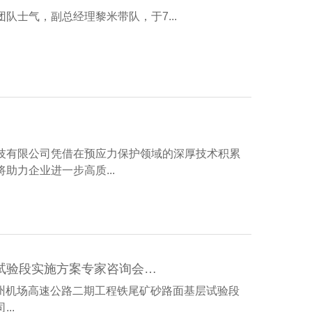
士气，副总经理黎米带队，于7...
技有限公司凭借在预应力保护领域的深厚技术积累
力企业进一步高质...
湖北中桥承担课题研究的鄂州机场高速公路二期工程铁尾矿砂路面基层试验段实施方案专家咨询会在武汉召开
鄂州机场高速公路二期工程铁尾矿砂路面基层试验段
..