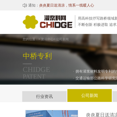

通知：
湖北中桥科技有限公司成功入选湖北省七批专精
用高科技抒写路桥领域
不断创新 积极进取 追
您的位置：> 资讯中心> 公司新闻
中桥专利
CHIDGE
·
拥有灌浆材料发明专利的
PATENT
·
交通运输部公路科学研究
公司新闻
行业资讯
桥梁事故
技术资料
炎炎夏日送清