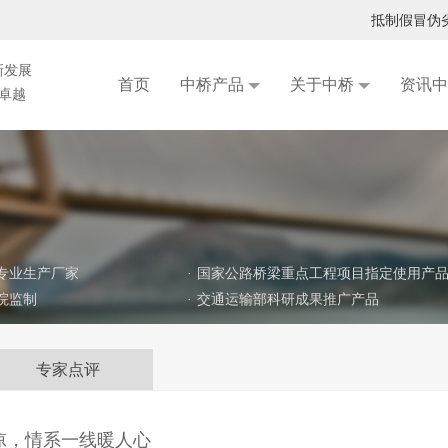
抵制假冒伪
特新中小企业
湖北中桥承担课题研究的鄂州机场高速公路二期工程铁尾矿砂路面基层试验段实施方案专家咨询会在武汉召开
新发展
首页
中桥产品
关于中桥
资讯中
求卓越
《桥梁后张预应力结构保护工程材料与设备成套技术》 成功入选中国公路学会重点推荐成果名录
专业生产厂家
·
国家公路桥梁重点工程项目指定使用产
院监制
·
交通运输部科研成果推广产品
专家点评
凉，情系一线暖人心