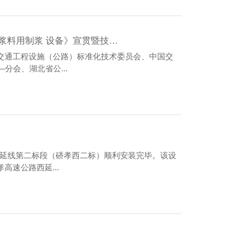
交通运输行业标准《公路工程预应力 孔道压浆材料》和《预应力孔道压浆料用制浆 设备》宣贯暨技术交流会即将召开
交通工程设施（公路）标准化技术委员会、中国交
分会、湖北省公...
西延线第二标段（硚孝西二标）顺利安装完毕。该设
速公路西延...