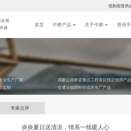
抵制假冒伪
特新中小企业
新发展
首页
中桥产品
关于中桥
资讯中
求卓越
湖北中桥承担课题研究的鄂州机场高速公路二期工程铁尾矿砂路面基层试验段实施方案专家咨询会在武汉召开
《桥梁后张预应力结构保护工程材料与设备成套技术》 成功入选中国公路学会重点推荐成果名录
专业生产厂家
·
国家公路桥梁重点工程项目指定使用产
院监制
·
交通运输部科研成果推广产品
专家点评
炎炎夏日送清凉，情系一线暖人心