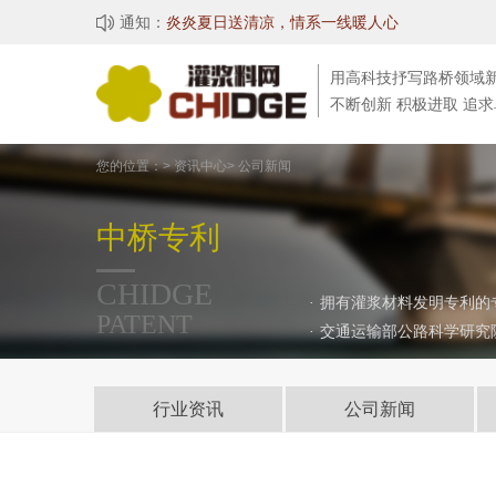

通知：
炎炎夏日送清凉，情系一线暖人心
湖北中桥科技有限公司成功入选湖北省七批专精
用高科技抒写路桥领域
不断创新 积极进取 追
您的位置：> 资讯中心> 公司新闻
中桥专利
CHIDGE
·
拥有灌浆材料发明专利的
PATENT
·
交通运输部公路科学研究
行业资讯
公司新闻
桥梁事故
技术资料