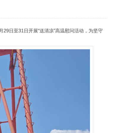
月
29
日至
31
日开展“送清凉”高温慰问活动，为坚守