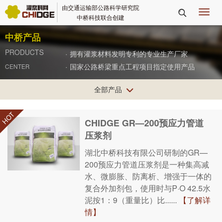
由交通运输部公路科学研究院
切

中桥科技联合创建
换
导
中桥产品
航
PRODUCTS
·
拥有灌浆材料发明专利的专业生产厂家
·
国家公路桥梁重点工程项目指定使用产品
CENTER
全部产品

CHIDGE GR—200预应力管道
压浆剂
湖北中桥科技有限公司研制的GR—
200预应力管道压浆剂是一种集高减
水、微膨胀、防离析、增强于一体的
复合外加剂包，使用时与P·O 42.5水
泥按1：9（重量比）比......
【了解详
情】