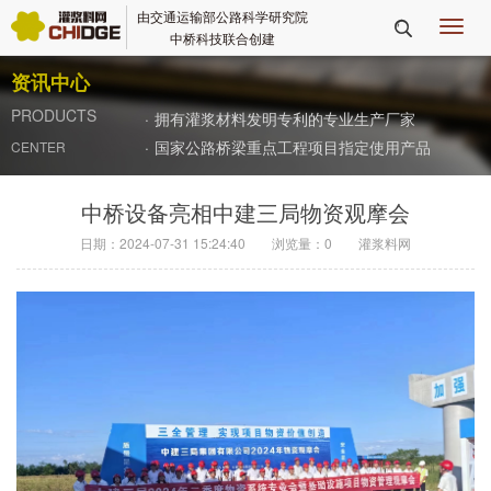
由交通运输部公路科学研究院
切

中桥科技联合创建
换
导
资讯中心
航
PRODUCTS
·
拥有灌浆材料发明专利的专业生产厂家
·
国家公路桥梁重点工程项目指定使用产品
CENTER
中桥设备亮相中建三局物资观摩会
日期：2024-07-31 15:24:40
浏览量：
0
灌浆料网