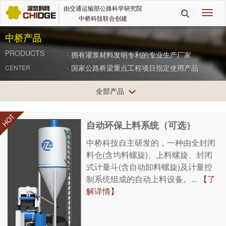
由交通运输部公路科学研究院
切

中桥科技联合创建
换
导
中桥产品
航
PRODUCTS
·
拥有灌浆材料发明专利的专业生产厂家
·
国家公路桥梁重点工程项目指定使用产品
CENTER
全部产品

自动环保上料系统（可选）
中桥科技自主研发的，一种由全封闭
料仓(含均料螺旋)、上料螺旋、封闭
式计量斗(含自动卸料螺旋)及计量控
制系统组成的自动上料设备。...
【了
解详情】