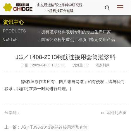
由交通运输部公路科学研究院
切

中桥科技联合创建
换
导
资讯中心
航
PRODUCTS
·
拥有灌浆材料发明专利的专业生产厂家
·
国家公路桥梁重点工程项目指定使用产品
CENTER
JG／T408-2013钢筋连接用套筒灌浆料
日期：2023-04-06 15:03:36
浏览量：
0
灌浆料网
(版权归原作者所有，图片来自网络；如有侵权，请与我们
联系，我们将在第一时间进行处理。)
分享到：
<< 返回列表页
上一篇：
JG／T398-2012钢筋连接用灌浆套筒