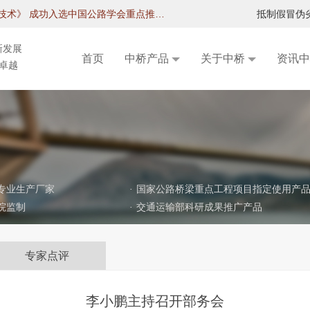
《桥梁后张预应力结构保护工程材料与设备成套技术》 成功入选中国公路学会重点推荐成果名录
抵制假冒伪
新发展
首页
中桥产品
关于中桥
资讯中
求卓越
专业生产厂家
·
国家公路桥梁重点工程项目指定使用产
院监制
·
交通运输部科研成果推广产品
专家点评
李小鹏主持召开部务会