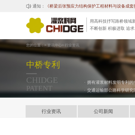

通知：
用高科技抒写路桥领域
不断创新 积极进取 追
您的位置：> 资讯中心> 行业资讯
中桥专利
CHIDGE
·
拥有灌浆材料发明专利的
PATENT
·
交通运输部公路科学研究
行业资讯
公司新闻
桥梁事故
技术资料