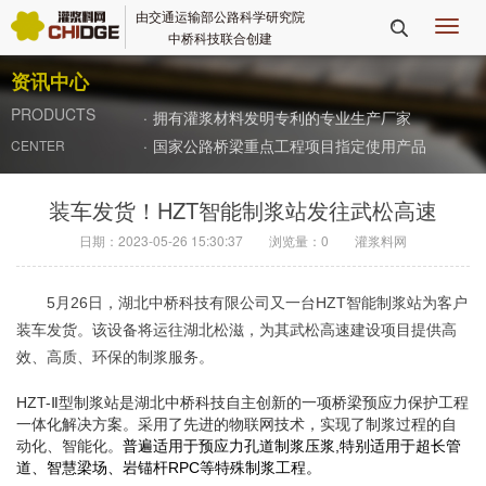
由交通运输部公路科学研究院
切

中桥科技联合创建
换
导
资讯中心
航
PRODUCTS
·
拥有灌浆材料发明专利的专业生产厂家
·
国家公路桥梁重点工程项目指定使用产品
CENTER
装车发货！HZT智能制浆站发往武松高速
日期：2023-05-26 15:30:37
浏览量：
0
灌浆料网
5月26日，湖北中桥科技有限公司又一台HZT智能制浆站为客户
装车发货。该设备将运往湖北松滋，为其武松高速建设项目提供高
效、高质、环保的制浆服务。
HZT-Ⅱ型制浆站是湖北中桥科技自主创新的一项桥梁预应力保护工程
一体化解决方案。采用了先进的物联网技术，实现了制浆过程的自
动化、智能化。
普遍适用于预应力孔道制浆压浆,特别适用于超长管
道、智慧梁场、岩锚杆RPC等特殊制浆工程。