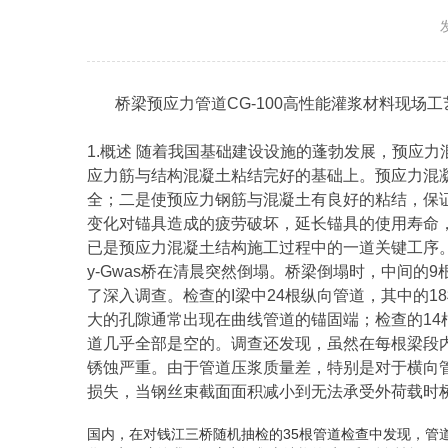
桥梁预应力管道CG-100高性能灌浆材料现场
1.概述 随着我国基础建设设施的蓬勃发展，预应
应力筋与结构混凝土粘结完好的基础上。预应力混
全；二是使预应力钢筋与混凝土有良好的粘结，保
变化对锚具造成的疲劳破坏，延长锚具的使用寿命
已是预应力混凝土结构施工过程中的一道关键工序。 
y-Gwas桥在清晨突然倒塌。桥梁倒塌时，中间的
了深入调查。检查的I梁中24根纵向管道，其中的
大的孔隙通常出现在曲线管道的锚固端；检查的14
道几乎全部是空的。调查还发现，虽然在每根梁段
锈蚀严重。由于管道压浆质量差，特别是对于横向
损失，当钢丝束截面面积减小到无法承受外荷载时桥梁突
国内，在对钱江三桥随机抽检的35根管道检查中发现，管道