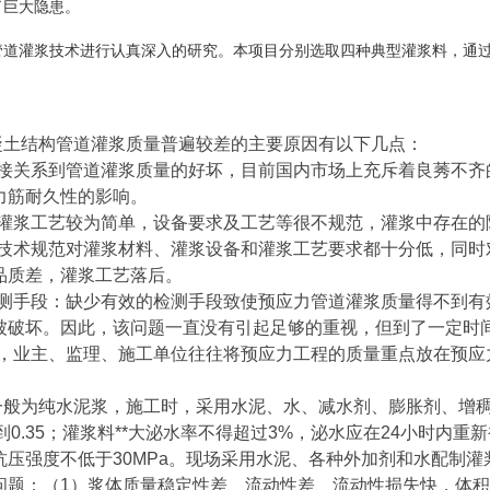
了巨大隐患。
道灌浆技术进行认真深入的研究。本项目分别选取四种典型灌浆料，通过3
凝土结构管道灌浆质量普遍较差的主要原因有以下几点：
直接关系到管道灌浆质量的好坏，目前国内市场上充斥着良莠不齐
力筋耐久性的影响。
前灌浆工艺较为简单，设备要求及工艺等很不规范，灌浆中存在的
浆技术规范对灌浆材料、灌浆设备和灌浆工艺要求都十分低，同时
品质差，灌浆工艺落后。
检测手段：缺少有效的检测手段致使预应力管道灌浆质量得不到有
被破坏。因此，该问题一直没有引起足够的重视，但到了一定时
中，业主、监理、施工单位往往将预应力工程的质量重点放在预应
一般为纯水泥浆，施工时，采用水泥、水、减水剂、膨胀剂、增
小到0.35；灌浆料**大泌水率不得超过3%，泌水应在24小时内重
压强度不低于30MPa。现场采用水泥、各种外加剂和水配制
问题：（1）浆体质量稳定性差、流动性差、流动性损失快，体积