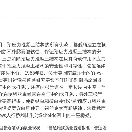
应用。预应力混凝土结构的所有优势，都必须建立在预
钢筋不外露而遭锈蚀，保证预应力混凝土结构的安
；三是消除预应力混凝土结构在反复荷载作用下应力
整个预应力混凝土结构的安全性和可靠性，管道灌浆
鲜。1985年l2月位于英国南威尔士的Ynys-
英国运输与道路研究实验室(TRRI)对倒塌原因做
气中的大孔隙，还有两根管道在一定长度内中空，**
道存在使钢丝束暴露在空气中的大孔隙，另外三根管
量要高得多，使得纵向和横向接缝处的预应力钢丝束
内沿梁宽方向延伸开，钢丝束大面积锈蚀，承载截面
s人行桥和比利时Schelde河上的一座桥梁。
了我国管道灌浆的质量现状——管道灌浆质量普遍很差，管道灌