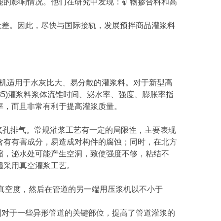
能的影响情况。他们在研究中发现：矿物掺合料和高
量差。因此，尽快与国际接轨，发展预拌商品灌浆料
。
浆机适用于水灰比大、易分散的灌浆料。对于新型高
35)灌浆料浆体流锥时间、泌水率、强度、膨胀率指
率，而且非常有利于提高灌浆质量。
排气孔排气。常规灌浆工艺有一定的局限性，主要表现
含有有害成分，易造成对构件的腐蚀；同时，在北方
缩，泌水处可能产生空洞，致使强度不够，粘结不
遍采用真空灌浆工艺。
的真空度，然后在管道的另一端用压浆机以不小于
别对于一些异形管道的关键部位，提高了管道灌浆的