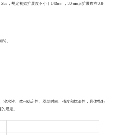
s；规定初始扩展度不小于140mm，30min后扩展度在0.8-
00%。
技术指标规定包括流动性、泌水性、体积稳定性、凝结时间、强度和抗渗性，具体指标
细度的规定。