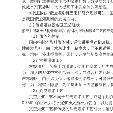
灰、磨细矿渣和硅灰作为矿物掺和料，分别研究了
效减水剂双掺时，大大提高了水泥浆体的流动性。
对比国内外管道灌浆料应用和研究现状可知，
是我国管道灌浆料的发展方向。
2.2.管道灌浆设备及工艺现状
预应力混凝土结构管道灌浆由浆体的拌制和灌浆工艺两部
（1）浆体的拌制
国内拌制灌浆料浆体时，通常采用慢速搅浆机，
性能灌浆料，由于水灰比小、粘度大，已不再适用。
标，均好于慢速搅浆机。因此，开发与新型高性能
（2）常规灌浆工艺
常规灌浆工艺是压力灌浆，使用柱塞泵，压力在0
为：灌入的浆体中常会含有气泡，当混合料硬化后
严寒地区，由于温度低，这些水会结成冰，可能胀
好，为工程留下隐患。为了防止预应力筋被腐蚀，
（3）真空灌浆工艺
真空灌浆工艺不同于常规灌浆工艺，它是采用真
0.7MPa的正压力将水泥浆压入预应力管道，以此
真空灌浆工艺和传统的常规灌浆工艺相比，灌