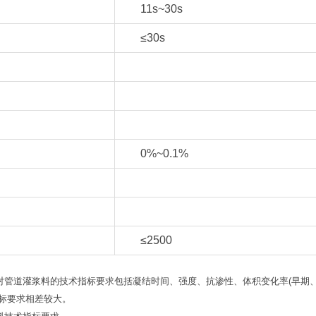
11s~30s
≤30s
0%~0.1%
≤2500
范，对管道灌浆料的技术指标要求包括凝结时间、强度、抗渗性、体积变化率(早期
标要求相差较大。