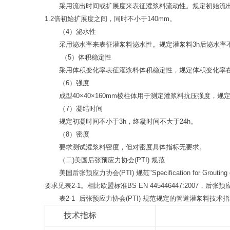
采用流出时间或扩展度来表征灌浆料流动性。规定初始流出时间不大
1.2倍初始扩展度之间，同时不小于140mm。
（4）泌水性
采用泌水率来表征灌浆料泌水性。规定灌浆料3h后泌水率不
（5）体积稳定性
采用体积变化率表征灌浆料体积稳定性，规定体积变化率在-1%
（6）强度
成型40×40×160mm棱柱体用于测定灌浆料抗压强度，规定
（7）凝结时间
规定初凝时间不小于3h，终凝时间不大于24h。
（8）密度
要求测试灌浆料密度，但对密度具体指标无要求。
（二)美国后张预应力协会(PTI) 规范
美国后张预应力协会(PTI) 规范"Specification for
要求见表2-1。相比欧盟标准BS EN 445446447:200
表2-1 后张预应力协会(PTI) 规范规定的管道灌浆料技术
技术指标