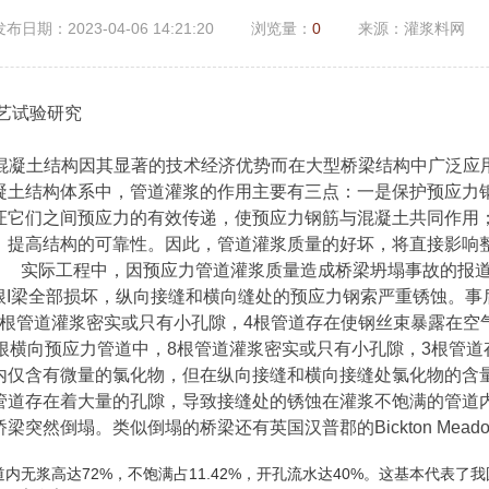
发布日期：2023-04-06 14:21:20
浏览量：
0
来源：灌浆料网
工艺试验研究
力混凝土结构因其显著的技术经济优势而在大型桥梁结构中广泛
凝土结构体系中，管道灌浆的作用主要有三点：一是保护预应力
证它们之间预应力的有效传递，使预应力钢筋与混凝土共同作用
，提高结构的可靠性。因此，管道灌浆质量的好坏，将直接影响
实际工程中，因预应力管道灌浆质量造成桥梁坍塌事故的报道屡见不
9根I梁全部损坏，纵向接缝和横向缝处的预应力钢索严重锈蚀。事后
18根管道灌浆密实或只有小孔隙，4根管道存在使钢丝束暴露在空
根横向预应力管道中，8根管道灌浆密实或只有小孔隙，3根管
内仅含有微量的氯化物，但在纵向接缝和横向接缝处氯化物的含
管道存在着大量的孔隙，导致接缝处的锈蚀在灌浆不饱满的管道
然倒塌。类似倒塌的桥梁还有英国汉普郡的Bickton Meadow
内无浆高达72%，不饱满占11.42%，开孔流水达40%。这基本代表