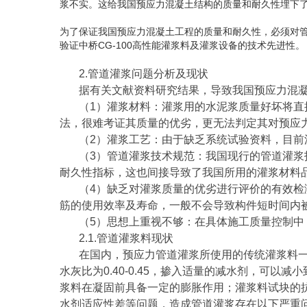
浆不实。这给我国预应力混凝土结构的质量和耐久性埋下
为了保证我国预应力混凝土工程的质量和耐久性，必须对管
验证中桥CG-100高性能灌浆料及灌浆设备的技术先进性。
2.管道灌浆问题分析及现状
据有关文献资料研究结果，导致我国预应力混
（1）灌浆材料：灌浆用的水泥浆质量好坏将
法，很难考证其质量的优劣，更无法判定其对预应
（2）灌浆工艺：由于缺乏系统试验资料，目
（3）管道灌浆技术规范：我国现行的管道灌
耐久性指标，这也间接导致了我国所用的灌浆材料
（4）缺乏对灌浆质量的优劣进行评价的有效
筋的使用效率及寿命，一般不会导致构件短时间内
（5）思想上重视不够：在具体施工质量控制
2.1.管道灌浆料现状
在国内，预应力管道灌浆所使用的传统灌浆料
水灰比为0.40-0.45，掺入适量的减水剂，可以减
浆料在凝固前具备一定的膨胀作用；灌浆料试块的抗
水剂适应性差等问题，造成管道灌浆存在以下严重