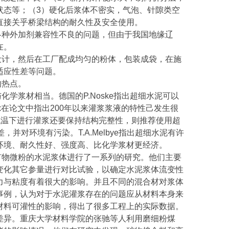
状态等；（3）硬化后浆体不密实，气泡、针隙类空
直接关乎桥梁结构的耐久性及安全使用。
各种外加剂兼容性不良的问题，但由于我国地缘辽
在。
设计，然后在工厂配成均匀的粉体，包装成袋，在施
适应性差等问题。
的热点。
浆材相当。德国的P.Noske指出超细水泥可以
zx在论文中指出200年以来灌浆浆液的特性己发生很
低温下进行灌浆还要保持结构完整性，则推荐使用超
并对环境有污染。T.A.Melbye指出超细水泥有许
环境、耐久性好、强度高、比化学浆材更经济。
矿物微粉的水泥浆体进行了一系列的研究。他们主要
变化其它参量进行对比试验，以确定水泥浆体流变性
力与粘度有着很大的影响。并且不同的混合材对浆体
事例，认为对于水泥灌浆存在的问题应从材料本身来
材料可灌性的影响，得出了很多工程上的实际数据。
差异。重庆大学材料学院的张驰等人利用磨细粉煤