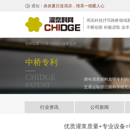

通知：
湖北中桥科技有限公司成功入选湖北省七批专精
用高科技抒写路桥领域
不断创新 积极进取 追
您的位置：> 资讯中心> 专家点评
中桥专利
CHIDGE
·
拥有灌浆材料发明专利的
PATENT
·
交通运输部公路科学研究
行业资讯
公司新闻
桥梁事故
技术资料
优质灌浆质量+专业设备