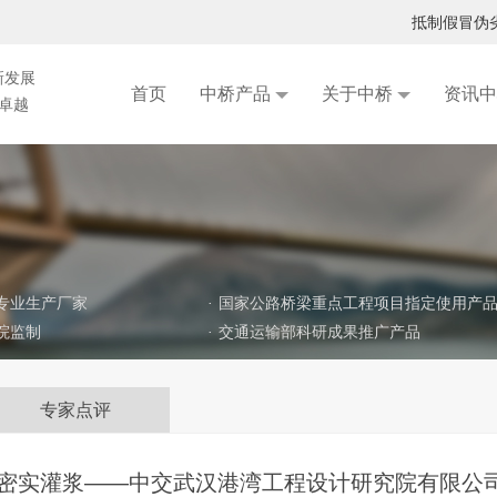
特新中小企业
抵制假冒伪
湖北中桥承担课题研究的鄂州机场高速公路二期工程铁尾矿砂路面基层试验段实施方案专家咨询会在武汉召开
新发展
首页
中桥产品
关于中桥
资讯中
求卓越
《桥梁后张预应力结构保护工程材料与设备成套技术》 成功入选中国公路学会重点推荐成果名录
专业生产厂家
·
国家公路桥梁重点工程项目指定使用产
院监制
·
交通运输部科研成果推广产品
专家点评
=密实灌浆——中交武汉港湾工程设计研究院有限公