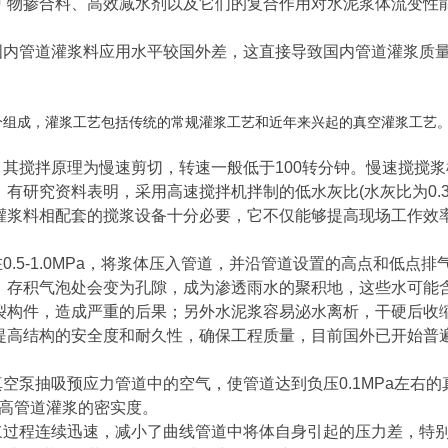
矿物掺合料、高效减水剂以及它们的复合作用对水泥浆体流变性
国内管道灌浆料应用水平较国外差，这直接导致国内管道灌浆质
分组成，灌浆工艺包括传统的常规灌浆工艺和近年来兴起的真空灌浆工艺
其搅拌原理为慢速剪切，转速一般低于100转分钟。慢速搅搅
有研究资料表明，采用高速搅拌机拌制的低水灰比(水灰比为0.
灌浆料相配套的搅浆设备十分必要，它不仅能够提高现场工作效
.5-1.0MPa，将浆体压入管道，并沿管道设置的高点和低点
，存积气泡处会变为孔隙，成为渗透雨水的聚积地，这些水可能
裂构件，造成严重的后果；另外水泥浆容易泌水离析，干硬后收
提高结构的安全度和耐久性，确保工程质量，目前国外已开始普
空泵抽吸预应力管道中的空气，使管道达到负压0.1MPa左右
提高管道灌浆的密实度。
浆过程连续迅速，减小了曲线管道中将体自身引起的压力差，特