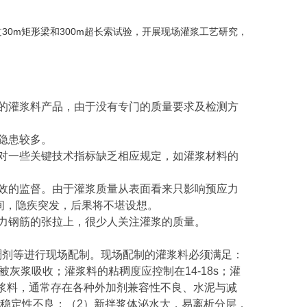
0m矩形梁和300m超长索试验，开展现场灌浆工艺研究，
的灌浆料产品，由于没有专门的质量要求及检测方
隐患较多。
对一些关键技术指标缺乏相应规定，如灌浆材料的
效的监督。由于灌浆质量从表面看来只影响预应力
间，隐疾突发，后果将不堪设想。
力钢筋的张拉上，很少人关注灌浆的质量。
稠剂等进行现场配制。现场配制的灌浆料必须满足：
新被灰浆吸收；灌浆料的粘稠度应控制在14-18s；灌
灌浆料，通常存在各种外加剂兼容性不良、水泥与减
稳定性不良；（2）新拌浆体泌水大，易离析分层，