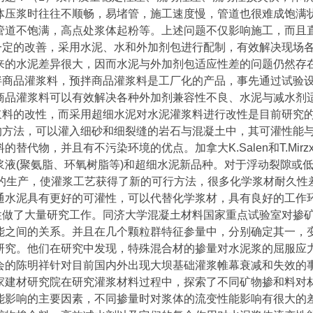
体压浆时往往不顺畅，易堵管，施工速度慢，管道也很难成饱满
管道不饱满，高点处浆体起粉等。上述问题不仅影响施工，而且
一定的改善，采用水泥、水和外加剂包进行配制，有效解决现场
来的水泥差异很大，因而水泥与外加剂包适应性差的问题仍然存
拌商品灌浆料，预拌商品灌浆料是工厂化的产品，事先通过试验
商品灌浆料可以有效解决各种外加剂兼容性不良、水泥与减水剂
浆料的改性，而采用超细水泥对水泥灌浆料进行改性是目前研究
方法，可以灌入细砂和细裂缝的岩石与混凝土中，其可灌性能与化学
代物，并且有不污染环境的优点。加拿大K.Salen和T.Mir
浆液(聚氨脂、环氧树脂等)和超细水泥新品种。对于浮动裂隙或
添加剂的生产，使灌浆工艺获得了新的可行方法，很多化学浆材耐久性差，
通水泥具有更好的可灌性，可以代替化学浆材，具有良好的工作
性做了大量研究工作。同济大学混凝土材料国家重点试验室对掺
能之间的关系。并且在几个颗粒群特征参量中，分别确定其一，
研究。他们在研究中发现，特殊混合材的掺量对水泥浆的屈服应
会的陈明祥针对目前国内外出现大坝基础灌浆帷幕衰减和失效的
家建材研究院在研究灌浆材料过程中，探索了不同矿物掺和料对
能影响的主要因素，不同掺量时对浆体的流变性能影响有很大的