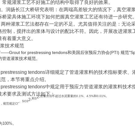
、常规灌浆工艺不好施工的结构中取得了良好的效果。
的。润扬长江大桥研究表明：在两端高差较大的情况下，真空灌
际桥梁具体施工环境下如何把握真空灌浆工艺还有待进一步研究
，两种灌浆工艺法都存在一定的不足。尤其值得关注的是：无论
格控制，搅拌出的浆体与设计的配比不符。因此，开展改进灌浆
量有着重大意义。
道灌浆技术规范
or prestressing tendons和美国后张预应力协会(PTI) 规范"Specification 
定的管道灌浆技术规范。
out for prestressing tendons详细规定了管道灌浆料
规范，本节将重点介绍。
out for prestressing tendons中规定用于预应力管道
技术要求及测试方法如下：
含量分别不超过水泥重量的0.1%、4.5%和0.01%。
2-
和S
2-
、SO3
-
，规范规定Cl
100%。