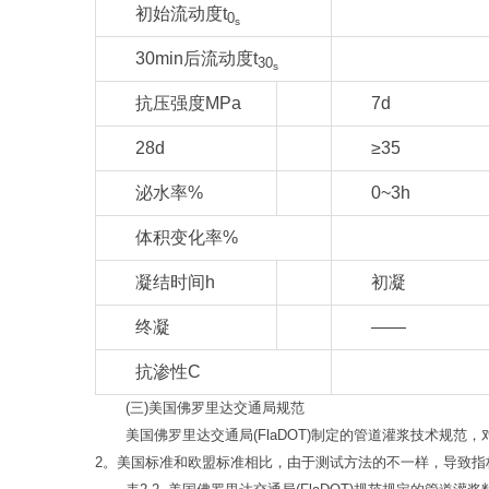
初始流动度t
0
s
30min后流动度t
30
s
抗压强度MPa
7d
28d
≥35
泌水率%
0~3h
体积变化率%
凝结时间h
初凝
终凝
——
抗渗性C
(三)美国佛罗里达交通局规范
美国佛罗里达交通局(FlaDOT)制定的管道灌浆技术规
2。美国标准和欧盟标准相比，由于测试方法的不一样，导致指