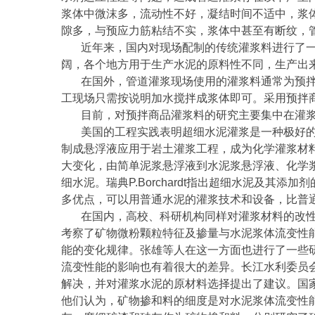
浆体中微沫多，流动性不好，凝结时间不适中，浆
隙多，与预应力筋粘结不实，浆体中甚至有断纹，
近年来，国内对现场配制的传统灌浆料进行了
阔，各个地方用于生产水泥的原料性不同，生产出
在国外，管道灌浆现场使用的灌浆料通常为预
工现场只需按说明加水搅拌成浆体即可。采用预拌
目前，对预拌商品灌浆料的研究主要集中在灌
美国的工程实践表明超细水泥灌浆是一种极好的
制成悬浮液应用于岩土灌浆工程，成为化学灌浆材料的替
大变化，由简单泥浆悬浮液到水泥浆悬浮液、化学
细水泥。瑞典P.Borchardt指出超细水泥及其
多优点，可以用普通水泥的灌浆技术和设备，比普
在国内，高校、科研机构同样对灌浆材料的改
考察了矿物微粉颗粒特征及掺量与水泥浆体流变性
能的变化规律。张雄等人在这一方面也进行了一些
流变性能的影响也有着很大的差异。长江水利委员
解决，并对灌浆水泥的原材料选择提出了建议。国
他们认为，矿物掺和料的细度是对水泥浆体流变性