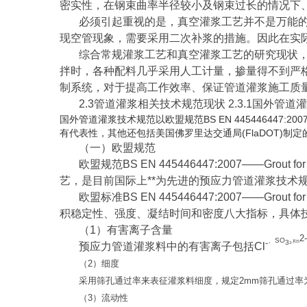
密实性，在钢束曲率半径较小及钢束过长的情况下
必须引起重视的是，真空灌浆工艺并不是万能
现空管现象，需要采用二次补浆的措施。因此在实
综合常规灌浆工艺和真空灌浆工艺的研究现状
拌时，各种配料几乎采用人工计量，掺量得不到严
制系统，对于提高工作效率、保证管道灌浆施工质
2.3管道灌浆相关技术规范现状 2.3.1国外管
国外管道灌浆技术规范以欧盟规范BS EN 445446447:2007——Grout f
有代表性，其他还包括美国佛罗里达交通局(FlaDOT)制
（一）欧盟规范
欧盟规范BS EN 445446447:2007——Gr
艺，是目前国际上**为先进的预应力管道灌浆技术
欧盟标准BS EN 445446447:2007——Gr
积稳定性、强度、凝结时间和密度八大指标，具体
（1）有害离子含量
2-
、SO
-
3
和S
2-
预应力管道灌浆料中的有害离子包括Cl
（2）细度
采用筛孔通过率来表征灌浆料细度，规定2mm筛孔通过率为
（3）流动性