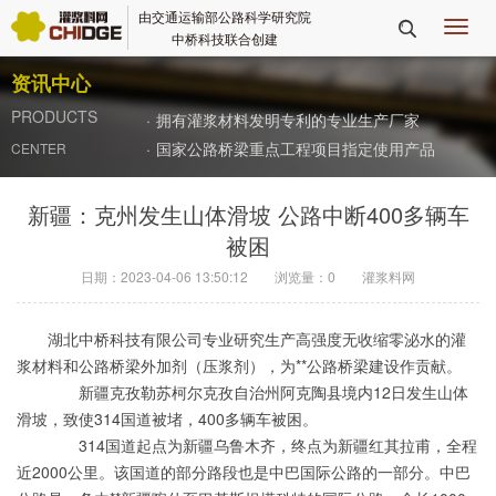
由交通运输部公路科学研究院
切

中桥科技联合创建
换
导
资讯中心
航
PRODUCTS
·
拥有灌浆材料发明专利的专业生产厂家
·
国家公路桥梁重点工程项目指定使用产品
CENTER
新疆：克州发生山体滑坡 公路中断400多辆车
被困
日期：2023-04-06 13:50:12
浏览量：
0
灌浆料网
湖北中桥科技有限公司专业研究生产高强度无收缩零泌水的灌
浆材料和公路桥梁外加剂（压浆剂），为**公路桥梁建设作贡献。
新疆克孜勒苏柯尔克孜自治州阿克陶县境内12日发生山体
滑坡，致使314国道被堵，400多辆车被困。
314国道起点为新疆乌鲁木齐，终点为新疆红其拉甫，全程
近2000公里。该国道的部分路段也是中巴国际公路的一部分。中巴