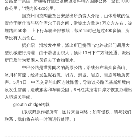
公路是一条由**新疆喀什至巴基斯坦塔科特的国际公路，全长1000
多公里，**境内长420公里。
据克州阿克陶盖孜公安派出所负责人介绍，山体滑坡的位
置位于喀什市与塔什库尔干县之间，滑坡土方量达1万立方左右，被
埋路面50米，上下行车辆全部被堵，截至15时已超过400多辆。所
幸没有人员伤亡。
据介绍，滑坡发生后，派出所已携同当地路政部门调用大
型机械进行清理，由于滑坡面积大，预计13日下午方能抢通。派出
所已及时为受困人员送去了食物和水。
中巴公路是世界闻名的高原公路，沿线分布着众多高山、
冰川和河流，经常发生泥石流、坍方、滑坡、岩崩、雪崩等地质灾
害。5月1日，中巴交界的山区连续降雪，导致该公路巴基斯坦境内
段发生雪崩，造成旅客和车辆受阻，6日红其拉甫口岸才恢复办理出
入境通关手续。
groutin chidge转载
(版权归原作者所有，图片来自网络；如有侵权，请与我们
联系，我们将在第一时间进行处理。)