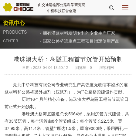
由交通运输部公路科学研究院
切

中桥科技联合创建
换
导
资讯中心
航
PRODUCTS
·
拥有灌浆材料发明专利的专业生产厂家
·
国家公路桥梁重点工程项目指定使用产品
CENTER
港珠澳大桥：岛隧工程首节沉管开始预制
日期：2023-04-06 13:50:12
浏览量：
0
灌浆料网
湖北中桥科技有限公司专业研究生产高强度无收缩零泌水的灌
浆材料和公路桥梁外加剂（压浆剂），为**公路桥梁建设作贡献。
历时16个月的精心准备，港珠澳大桥岛隧工程首节沉管日
前正式开始预制。
港珠澳大桥海底隧道总长5664米，采用沉管方式建设，共
有33节沉管，每个沉管由8个管节组成；每个管节长22.5米，宽
37.95米，高11.4米，管壁**厚达1.5米，重逾9000吨，采用两孔一
管廊截面形式，**大水下埋深达46米，是迄今为止世界上埋深**深、