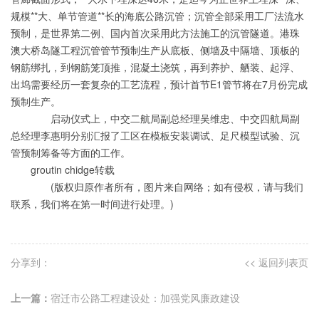
规模**大、单节管道**长的海底公路沉管；沉管全部采用工厂法流水
预制，是世界第二例、国内首次采用此方法施工的沉管隧道。港珠
澳大桥岛隧工程沉管管节预制生产从底板、侧墙及中隔墙、顶板的
钢筋绑扎，到钢筋笼顶推，混凝土浇筑，再到养护、舾装、起浮、
出坞需要经历一套复杂的工艺流程，预计首节E1管节将在7月份完成
预制生产。
启动仪式上，中交二航局副总经理吴维忠、中交四航局副
总经理李惠明分别汇报了工区在模板安装调试、足尺模型试验、沉
管预制筹备等方面的工作。
groutin chidge转载
(版权归原作者所有，图片来自网络；如有侵权，请与我们
联系，我们将在第一时间进行处理。)
分享到：
<< 返回列表页
上一篇：
宿迁市公路工程建设处：加强党风廉政建设